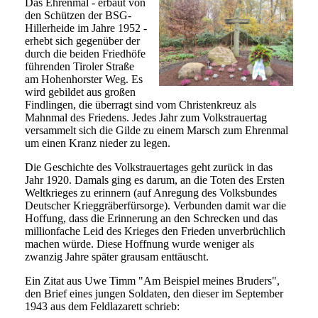
Das Ehrenmal - erbaut von
den Schützen der BSG-
Hillerheide im Jahre 1952 -
erhebt sich gegenüber der
durch die beiden Friedhöfe
führenden Tiroler Straße
am Hohenhorster Weg. Es
wird gebildet aus großen
Findlingen, die überragt sind vom Christenkreuz als
Mahnmal des Friedens. Jedes Jahr zum Volkstrauertag
versammelt sich die Gilde zu einem Marsch zum Ehrenmal
um einen Kranz nieder zu legen.
Die Geschichte des Volkstrauertages geht zurück in das
Jahr 1920. Damals ging es darum, an die Toten des Ersten
Weltkrieges zu erinnern (auf Anregung des Volksbundes
Deutscher Krieggräberfürsorge). Verbunden damit war die
Hoffung, dass die Erinnerung an den Schrecken und das
millionfache Leid des Krieges den Frieden unverbrüchlich
machen würde. Diese Hoffnung wurde weniger als
zwanzig Jahre später grausam enttäuscht.
Ein Zitat aus Uwe Timm "Am Beispiel meines Bruders",
den Brief eines jungen Soldaten, den dieser im September
1943 aus dem Feldlazarett schrieb: